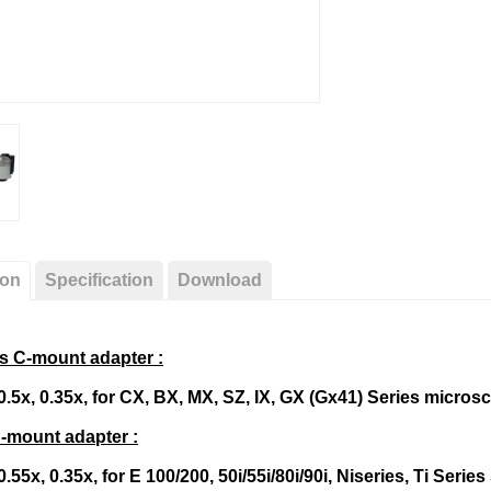
ion
Specification
Download
s C-mount adapter :
 0.5x, 0.35x, for CX, BX, MX, SZ, IX, GX (Gx41) Series micro
C-mount adapter :
 0.55x, 0.35x, for E 100/200, 50i/55i/80i/90i, Niseries, Ti Ser