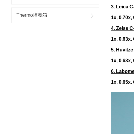
3. Leica 
Thermo培養箱
1x, 0.70x,
4. Zeiss 
1x, 0.63x,
5. Huvitz
1x, 0.63x
6. Labome
1x, 0.65x,