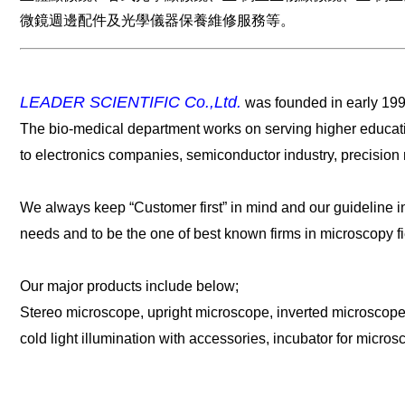
微鏡週邊配件及光學儀器保養維修服務等。
LEADER SCIENTIFIC Co.,Ltd.
was founded in early 199
The bio-medical department works on serving higher education
to electronics companies, semiconductor industry, precisi
We always keep “Customer first” in mind and our guideline inclu
needs and to be the one of best known firms in microscopy fi
Our major products include below;
Stereo microscope, upright microscope, inverted microscope
cold light illumination with accessories, incubator for micros