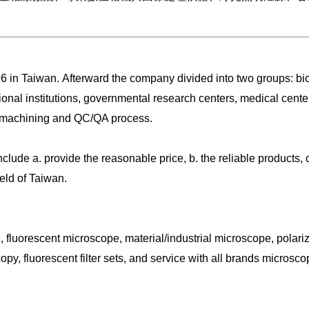
6 in Taiwan. Afterward the company divided into two groups: bi
al institutions, governmental research centers, medical centers
on machining and QC/QA process.
de a. provide the reasonable price, b. the reliable products, c. th
eld of Taiwan.
, fluorescent microscope, material/industrial microscope, pol
copy, fluorescent filter sets, and service with all brands micros