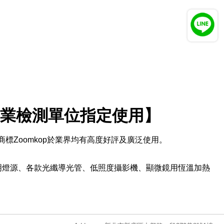
業檢測單位指定使用】
商標Zoomkop於業界均有高度好評及廣泛使用。
明燈源、各款光纖導光管、低照度攝影機、顯微鏡用恆溫加熱