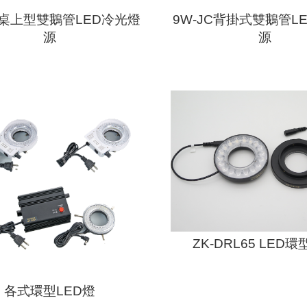
JT桌上型雙鵝管LED冷光燈
9W-JC背掛式雙鵝管L
源
源
ZK-DRL65 LED
各式環型LED燈