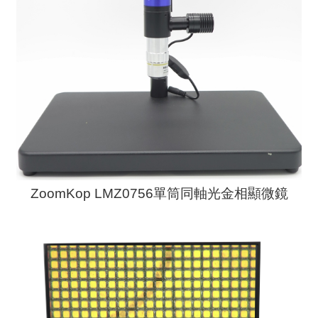
ZoomKop LMZ0756單筒同軸光金相顯微鏡