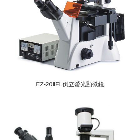
EZ-20ⅡFL倒立螢光顯微鏡