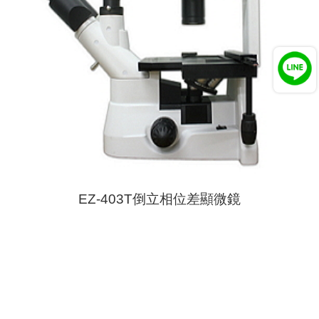
EZ-403T倒立相位差顯微鏡