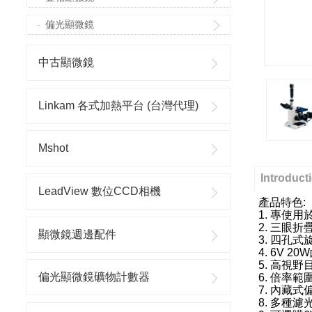
偏光顯微鏡
中古顯微鏡
Linkam 各式加熱平台 (台灣代理)
Mshot
Introduct
LeadView 數位CCD相機
產品特色:
1. 專使
2. 三眼
顯微鏡週邊配件
3. 四孔
4. 6V 
5. 高視野目
偏光顯微鏡礦物計數器
6. 倍率範圍
7. 內藏
8. 多種