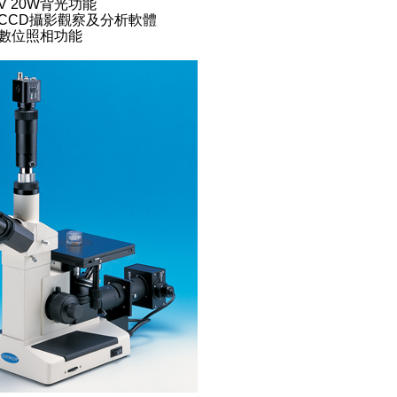
6V 20W背光功能
加裝CCD攝影觀察及分析軟體
加裝數位照相功能