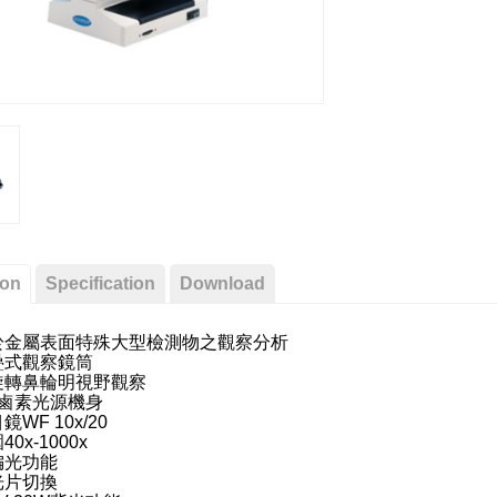
ion
Specification
Download
用於金屬表面特殊大型檢測物之觀察分析
折疊式觀察鏡筒
式旋轉鼻輪明視野觀察
20W鹵素光源機身
鏡WF 10x/20
40x-1000x
式偏光功能
濾光片切換