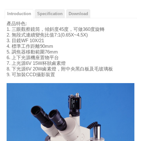
Introduction
Specification
Download
產品特色:
1. 三眼觀察鏡筒，傾斜度45度，可做360度旋轉
2. 無段式連續變焦比值7:1(0.65X~4.5X)
3. 目鏡WF 10X/21
4. 標準工作距離90mm
5. 調焦器移動範圍76mm
6. 上下光源機座置物平台
7. 上光源6V 15W杯狀鹵素燈
8. 下光源6V 20W鹵素燈，附中央黑白板及毛玻璃板
9. 可加裝CCD攝影裝置